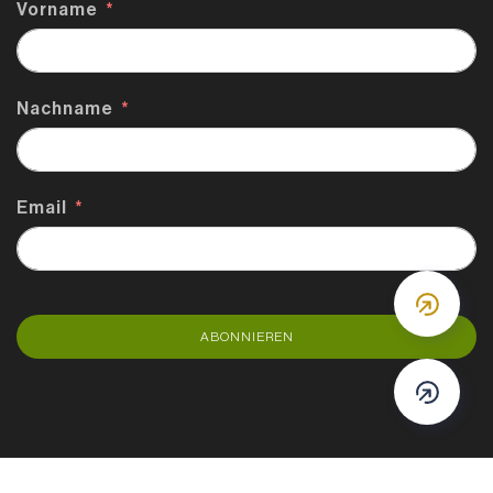
Vorname
Nachname
Email
DOWN
ABONNIEREN
DOWN