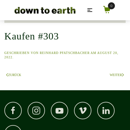
Zum Hauptinhalt springen
Kaufen #303
GESCHRIEBEN VON
REINHARD PFATSCHBACHER
AM
AUGUST 20,
2022
.
ZURÜCK
WEITER