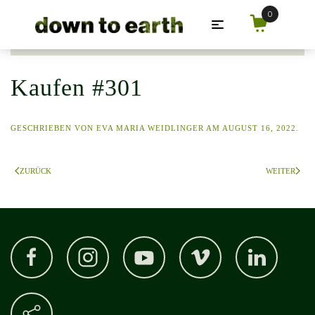
Zum Hauptinhalt springen
Kaufen #301
GESCHRIEBEN VON
EVA MARIA WEIDLINGER
AM
AUGUST 16, 2022
.
ZURÜCK
WEITER