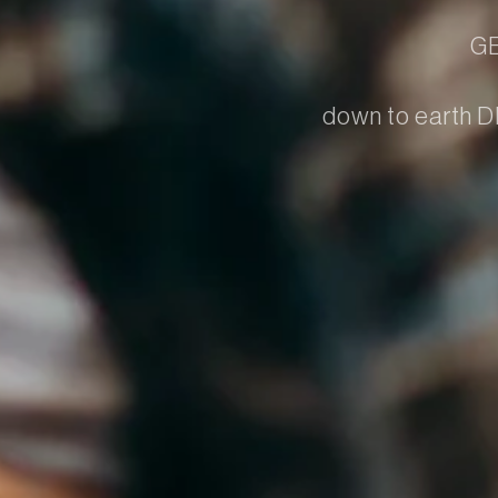
G
down to eart