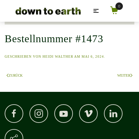
Zum Hauptinhalt springen
Bestellnummer #1473
GESCHRIEBEN VON
HEIDI WALTHER
AM
MAI 6, 2024
.
ZURÜCK
WEITER