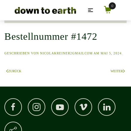
Zum Hauptinhalt springen
Bestellnummer #1472
GESCHRIEBEN VON
NICOLAKREINER2GMAILCOM
AM
MAI 5, 2024
.
ZURÜCK
WEITER