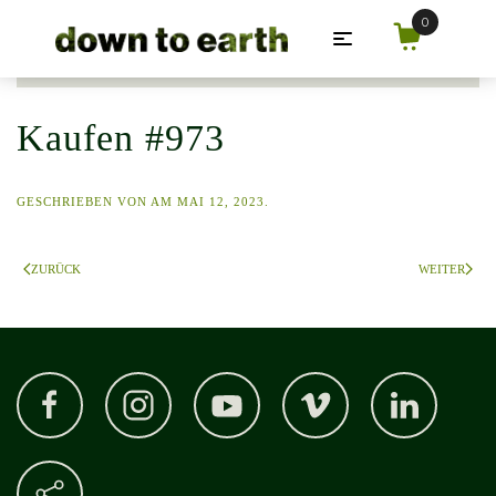
Zum Hauptinhalt springen
Kaufen #973
GESCHRIEBEN VON
AM
MAI 12, 2023
.
ZURÜCK
WEITER