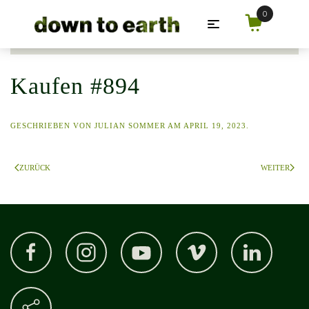
Zum Hauptinhalt springen
Kaufen #894
GESCHRIEBEN VON
JULIAN SOMMER
AM
APRIL 19, 2023
.
ZURÜCK
WEITER