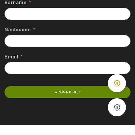
Vorname
Nachname
Email
DOWN
ABONNIEREN
DOWN