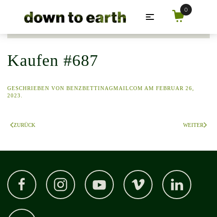
Zum Hauptinhalt springen
Kaufen #687
GESCHRIEBEN VON
BENZBETTINAGMAILCOM
AM
FEBRUAR 26,
2023
.
ZURÜCK
WEITER