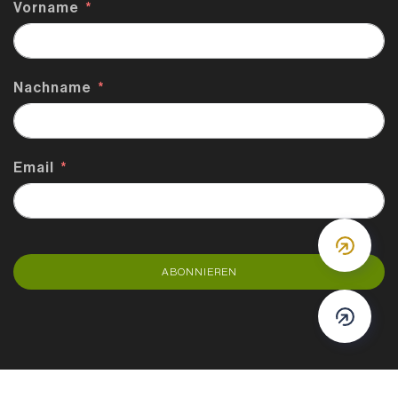
Vorname
Nachname
Email
DOWN
ABONNIEREN
DOWN