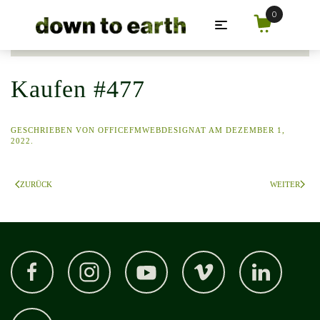
Zum Hauptinhalt springen
Kaufen #477
GESCHRIEBEN VON
OFFICEFMWEBDESIGNAT
AM
DEZEMBER 1,
2022
.
ZURÜCK
WEITER