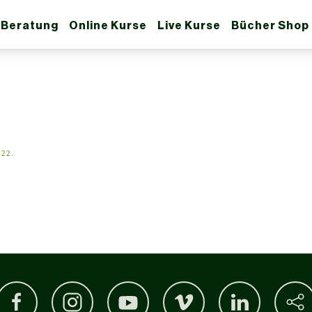
 Beratung
Online Kurse
Live Kurse
Bücher Shop
022
.