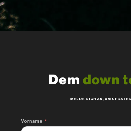
Dem
down t
MELDE DICH AN, UM UPDATE
Vorname