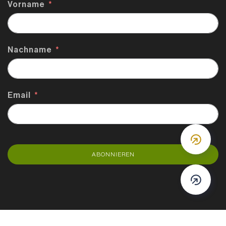
Vorname
Nachname
Email
DOWN
ABONNIEREN
DOWN