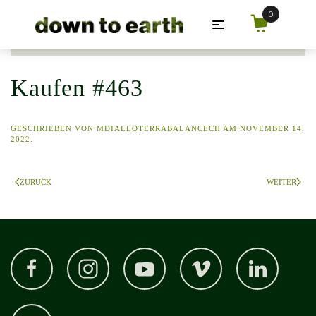
Zum Hauptinhalt springen
Kaufen #463
GESCHRIEBEN VON
MDIALLOTERRABALANCECH
AM
NOVEMBER 14,
2022
.
ZURÜCK
WEITER