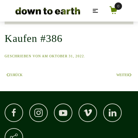
Zum Hauptinhalt springen
Kaufen #386
GESCHRIEBEN VON
AM
OKTOBER 31, 2022
.
ZURÜCK
WEITER