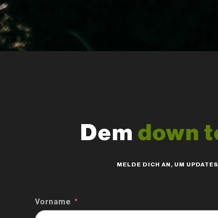
Dem
down t
MELDE DICH AN, UM UPDATE
Vorname