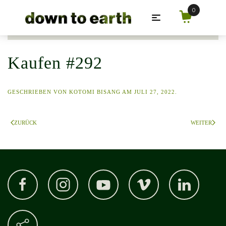
Zum Hauptinhalt springen
Kaufen #292
GESCHRIEBEN VON
KOTOMI BISANG
AM
JULI 27, 2022
.
ZURÜCK
WEITER