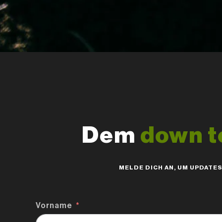
Dem
down t
MELDE DICH AN, UM UPDATE
Vorname