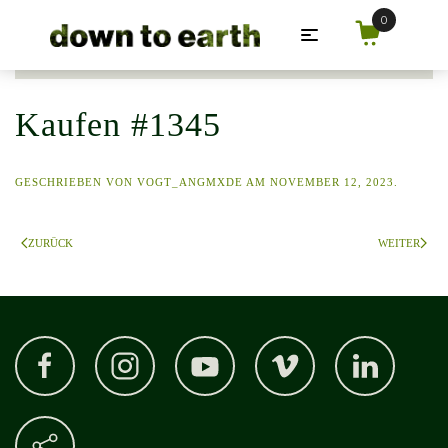
Zum Hauptinhalt springen
Kaufen #1345
GESCHRIEBEN VON
VOGT_ANGMXDE
AM
NOVEMBER 12, 2023
.
ZURÜCK
WEITER