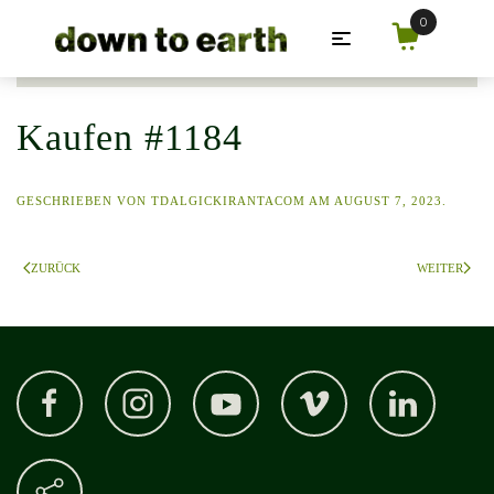
Zum Hauptinhalt springen
Kaufen #1184
GESCHRIEBEN VON
TDALGICKIRANTACOM
AM
AUGUST 7, 2023
.
ZURÜCK
WEITER