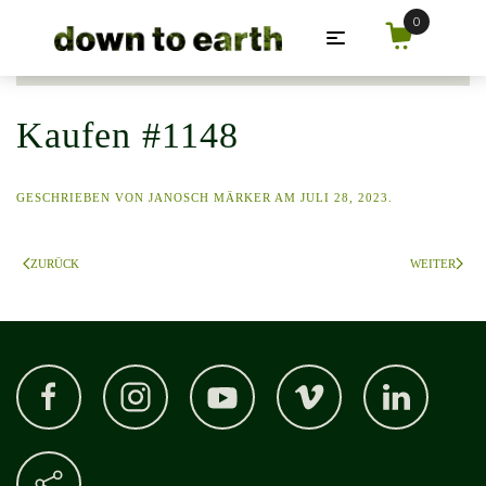
Zum Hauptinhalt springen
Kaufen #1148
GESCHRIEBEN VON
JANOSCH MÄRKER
AM
JULI 28, 2023
.
ZURÜCK
WEITER