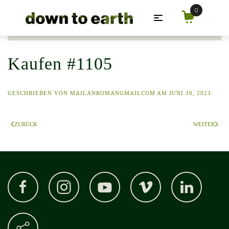
Zum Hauptinhalt springen
Kaufen #1105
GESCHRIEBEN VON
MAILANROMANGMAILCOM
AM
JUNI 30, 2023
.
ZURÜCK
WEITER