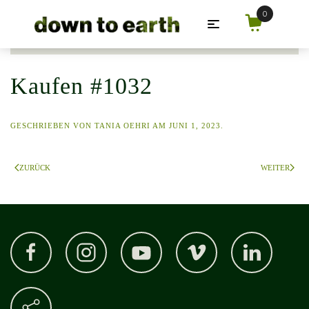
Zum Hauptinhalt springen
Kaufen #1032
GESCHRIEBEN VON
TANIA OEHRI
AM
JUNI 1, 2023
.
ZURÜCK
WEITER