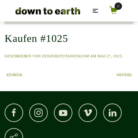
Zum Hauptinhalt springen
Kaufen #1025
GESCHRIEBEN VON
ZENZEROTUTANOTACOM
AM
MAI 27, 2023
.
ZURÜCK
WEITER