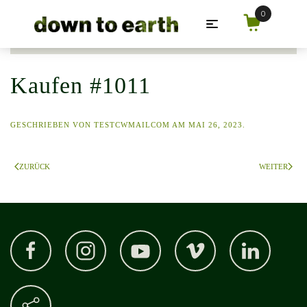
Zum Hauptinhalt springen
Kaufen #1011
GESCHRIEBEN VON
TESTCWMAILCOM
AM
MAI 26, 2023
.
ZURÜCK
WEITER