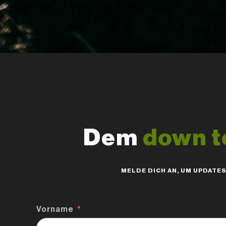
Dem
down t
MELDE DICH AN, UM UPDATE
Vorname