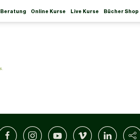
 Beratung
Online Kurse
Live Kurse
Bücher Shop
26
.