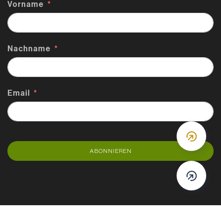
Vorname
Nachname
Email
DOWN
ABONNIEREN
DOWN