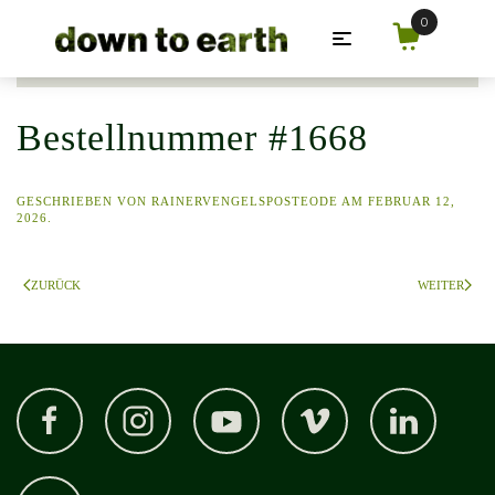
Zum Hauptinhalt springen
Bestellnummer #1668
GESCHRIEBEN VON
RAINERVENGELSPOSTEODE
AM
FEBRUAR 12,
2026
.
ZURÜCK
WEITER