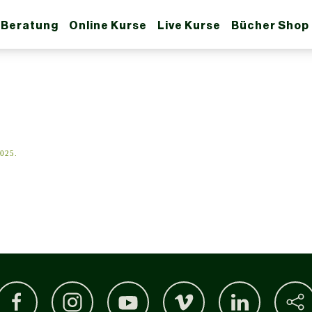
 Beratung
Online Kurse
Live Kurse
Bücher Shop
025
.