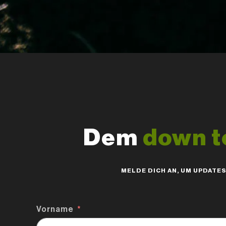
Dem
down t
MELDE DICH AN, UM UPDATE
Vorname