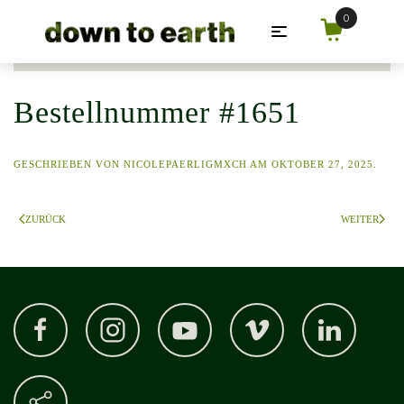
Zum Hauptinhalt springen
Bestellnummer #1651
GESCHRIEBEN VON
NICOLEPAERLIGMXCH
AM
OKTOBER 27, 2025
.
ZURÜCK
WEITER