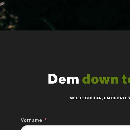
Dem
down t
MELDE DICH AN, UM UPDATE
Vorname