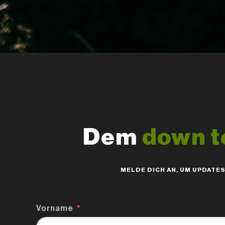
Dem
down t
MELDE DICH AN, UM UPDATE
Vorname