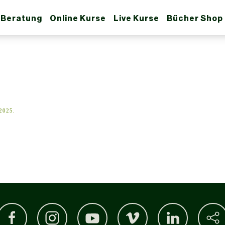
 Beratung
Online Kurse
Live Kurse
Bücher Shop
2025
.