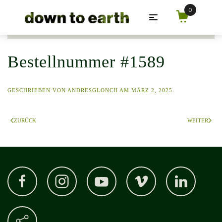
Zum Hauptinhalt springen
Bestellnummer #1589
GESCHRIEBEN VON
ANDRESGLONCH
AM
MÄRZ 2, 2025
.
ZURÜCK
WEITER