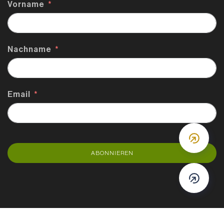
Vorname
Nachname
Email
DOWN
ABONNIEREN
DOWN