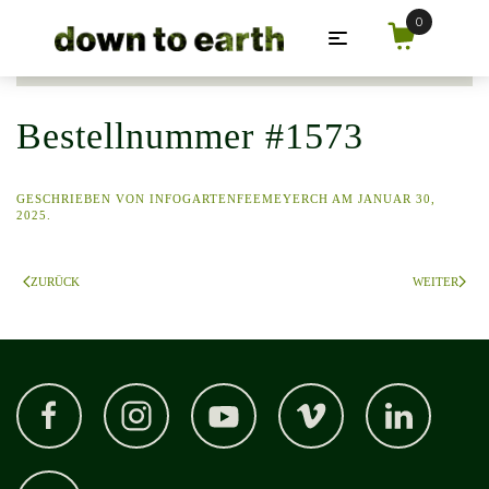
Zum Hauptinhalt springen
Bestellnummer #1573
GESCHRIEBEN VON
INFOGARTENFEEMEYERCH
AM
JANUAR 30,
2025
.
ZURÜCK
WEITER