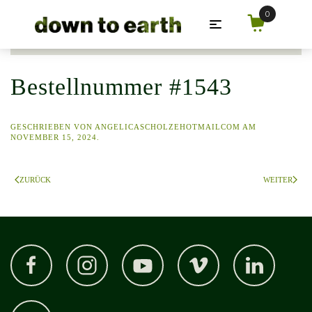
Zum Hauptinhalt springen
Bestellnummer #1543
GESCHRIEBEN VON
ANGELICASCHOLZEHOTMAILCOM
AM
NOVEMBER 15, 2024
.
ZURÜCK
WEITER