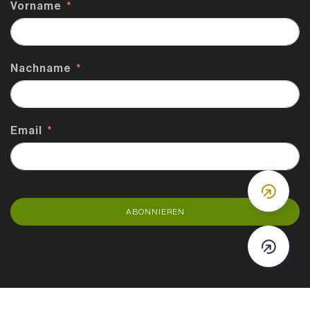
Vorname
Nachname
Email
DOWN
ABONNIEREN
DOWN