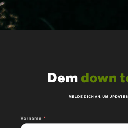
Dem
down t
MELDE DICH AN, UM UPDATE
Vorname