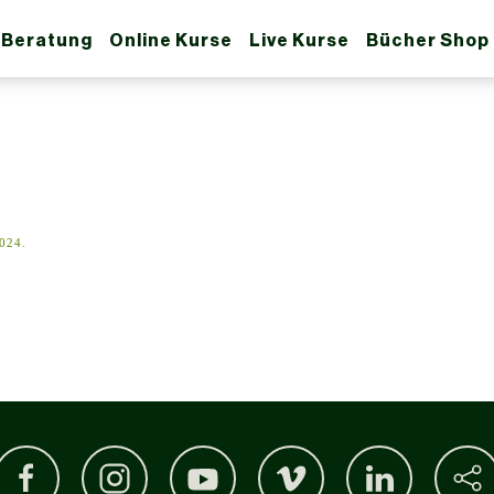
 Beratung
Online Kurse
Live Kurse
Bücher Shop
2024
.