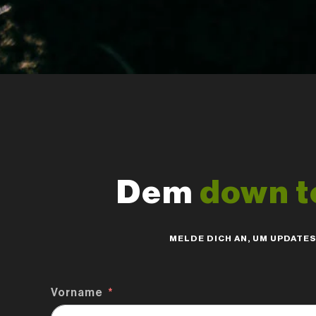
Dem
down t
MELDE DICH AN, UM UPDATE
Vorname