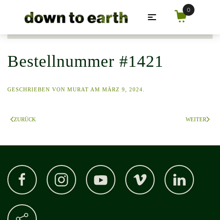
Zum Hauptinhalt springen
Bestellnummer #1421
GESCHRIEBEN VON
MURAT
AM
MÄRZ 9, 2024
.
ZURÜCK
WEITER