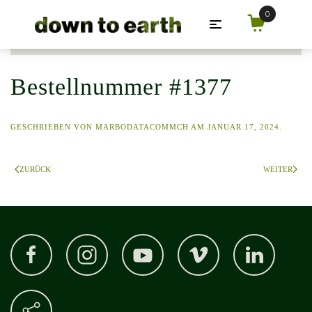
Zum Hauptinhalt springen
Bestellnummer #1377
GESCHRIEBEN VON
MARBODATACOMMCH
AM
JANUAR 17, 2024
.
ZURÜCK
WEITER