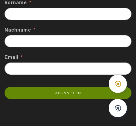
Vorname
Nachname
Email
DOWN
ABONNIEREN
DOWN