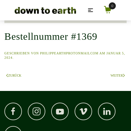
Zum Hauptinhalt springen
Bestellnummer #1369
GESCHRIEBEN VON
PHILIPPEARTHPROTONMAILCOM
AM
JANUAR 5,
2024
.
ZURÜCK
WEITER